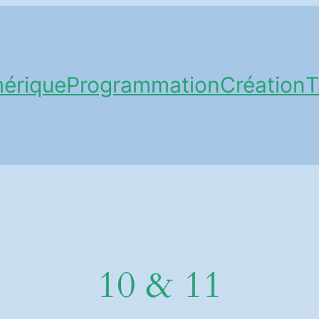
érique
Programmation
Création
T
10 & 11