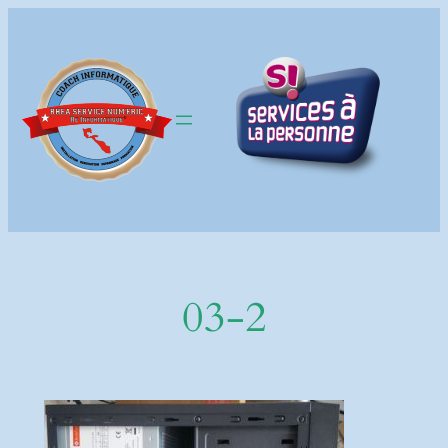
Aller
au
contenu
03-2