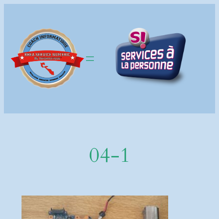
Aller
au
contenu
04-1